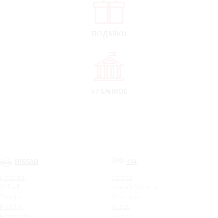
ПОДАРКИ
47 БАНКОВ
NISSAN
KIA
Qashqai
Cerato
X-Trail
Новый Sorento
Terrano
Sportage
Murano
XCeed
Pathfinder
Seltos