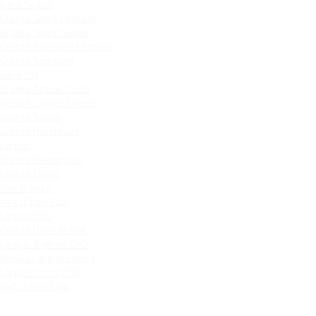
Iskra Sedan
Granta Sport Liftback
Granta Sport Sedan
Granta Sportline Liftback
Granta Sportline
Iskra SW
Granta Active Cross
Новый Largus 7 мест
Granta Sedan
Granta Hatchback
Largus
Granta Универсал
Granta Cross
4x4 Bronto
4x4 Urban 3 дв.
Largus CNG
Granta Drive Active
Largus Фургон CNG
Новый Largus 5 мест
Largus Cross CNG
4x4 Urban 5 дв.