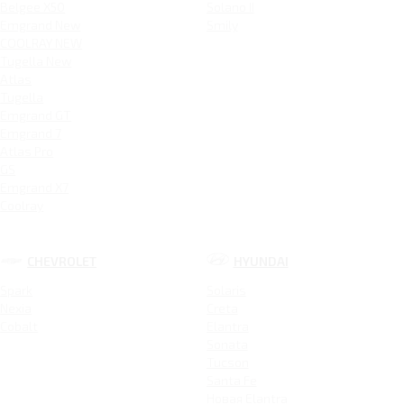
Belgee X50
Solano II
Emgrand New
Smily
COOLRAY NEW
Tugella New
Atlas
Tugella
Emgrand GT
Emgrand 7
Atlas Pro
GS
Emgrand X7
Coolray
CHEVROLET
HYUNDAI
Spark
Solaris
Nexia
Creta
Cobalt
Elantra
Sonata
Tucson
Santa Fe
Новая Elantra