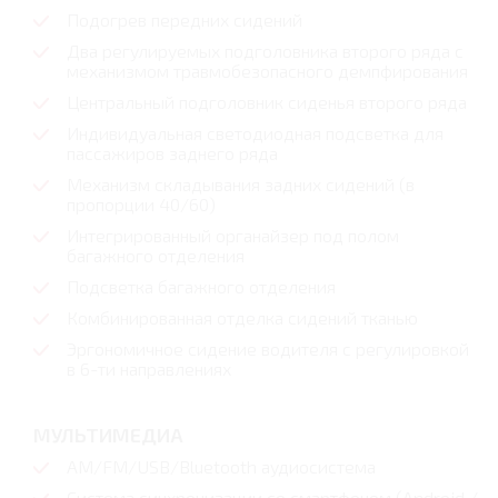
Подогрев передних сидений
Два регулируемых подголовника второго ряда с
механизмом травмобезопасного демпфирования
Центральный подголовник сиденья второго ряда
Индивидуальная светодиодная подсветка для
пассажиров заднего ряда
Механизм складывания задних сидений (в
пропорции 40/60)
Интегрированный органайзер под полом
багажного отделения
Подсветка багажного отделения
Комбинированная отделка сидений тканью
Эргономичное сидение водителя с регулировкой
в 6-ти направлениях
МУЛЬТИМЕДИА
AM/FM/USB/Bluetooth аудиосистема
Система синхронизации со смартфоном (Android /