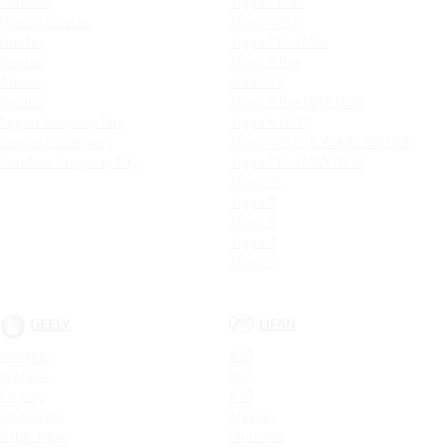
Sandero
Tiggo 7 PRO
Новый Duster
Tiggo 4 Pro
Duster
Tiggo 7 Pro Max
Kaptur
Tiggo 8 Pro
Arkana
ARRIZO 8
Koleos
Tiggo 8 Pro MAX NEW
Logan Stepway City
Tiggo 4 NEW
Sandero Stepway
Tiggo 4 Pro 18 YEARS EDITION
Sandero Stepway City
Tiggo 7 Pro MAX NEW
Tiggo 7L
Tiggo 9
Tiggo 8
Tiggo 3
Tiggo 5
GEELY
LIFAN
Monjaro
X50
Preface
X60
Cityray
X70
Okavango
MyWay
Atlas New
Murman