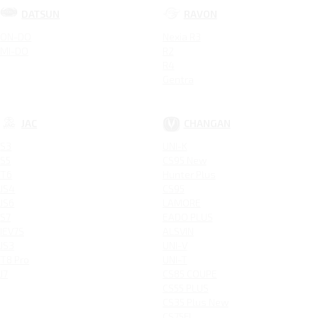
DATSUN
RAVON
ON-DO
Nexia R3
MI-DO
R2
R4
Gentra
JAC
CHANGAN
S3
UNI-K
S5
CS95 New
T6
Hunter Plus
JS4
CS95
JS6
LAMORE
S7
EADO PLUS
IEV7S
ALSVIN
JS3
UNI-V
T8 Pro
UNI-T
J7
CS85 COUPE
CS55 PLUS
CS35 Plus New
CS75FL