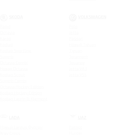
SKODA
VOLKSWAGEN
Rapid
Polo
Octavia
Jetta
Karoq
Passat
Kodiaq
Новый Tiguan
Kodiaq Sportline
Tiguan
Superb
Teramont
Octavia Combi
Touareg
Новая Octavia
Jetta VA3
Kodiaq Scout
Jetta VS5
Superb Combi
Octavia Hockey Edition
Kodiaq Hockey Edition
Kodiaq Laurin & Klement
LADA
UAZ
Новый Largus Фургон
Patriot
Xray Cross
Hunter