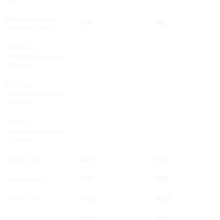
Максимальная
190
190
скорость, км/ч
Расход в
городском цикле,
/100 км
Расход в
загородном цикле,
/100 км
Расход в
смешанном цикле,
/100 км
Длина, мм
4515
4515
Ширина, мм
1865
1865
Высота, мм
1680
1680
Колесная база, мм
2656
2656