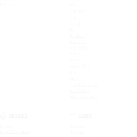
Patrol
K9
Carnival
Soul
Stinger
K5
Picanto
ProCeed
Ceed SW
Ceed
Rio X
Новый Rio
Rio
Optima
Cerato Classic
Rio X-Line
Новый Picanto
RENAULT
CHERY
Logan
Tiggo 4
Logan Stepway
Tiggo 7