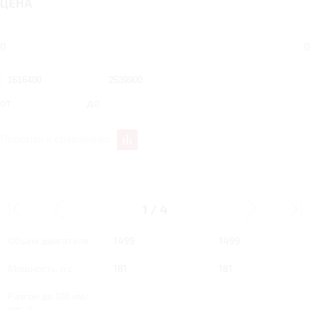
ЦЕНА
0
0
от
до
Перейти к сравнению
1.5 RT 181 Л.С. COMFORT
1.5 RT 181 Л.С. LUXE
1
/
4
Тип двигателя
Бензин
Бензин
Объем двигателя
1499
1499
Мощность, л.с.
181
181
Разгон до 100 км/
час, с