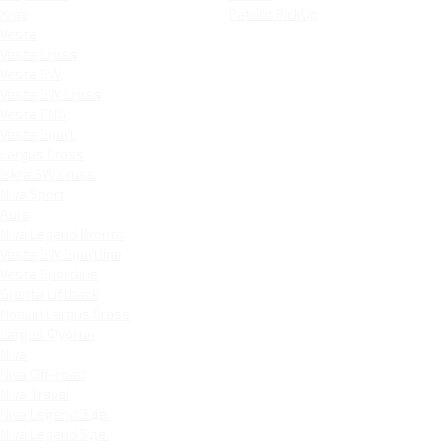
Xray
Patriot PickUp
Vesta
Vesta Cross
Vesta SW
Vesta SW Cross
Vesta CNG
Vesta Sport
Largus Cross
Iskra SW Cross
Niva Sport
Aura
Niva Legend Bronto
Vesta SW Sportline
Vesta Sportline
Granta Liftback
Новый Largus Cross
Largus Фургон
Niva
Niva Off-road
Niva Travel
Niva Legend 3 дв.
Niva Legend 5 дв.