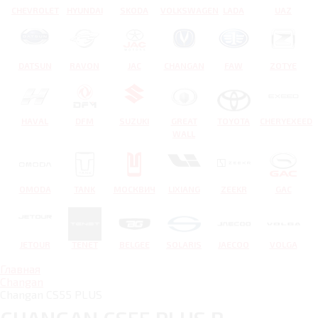
CHEVROLET
HYUNDAI
SKODA
VOLKSWAGEN
LADA
UAZ
DATSUN
RAVON
JAC
CHANGAN
FAW
ZOTYE
HAVAL
DFM
SUZUKI
GREAT
TOYOTA
CHERYEXEED
WALL
OMODA
TANK
МОСКВИЧ
LIXIANG
ZEEKR
GAC
JETOUR
TENET
BELGEE
SOLARIS
JAECOO
VOLGA
Главная
Changan
Changan CS55 PLUS