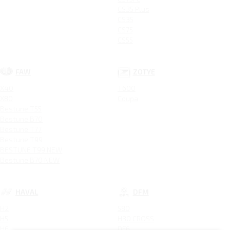
CS35 Plus
CS35
CS75
CS55
FAW
ZOTYE
X40
T600
X80
Coupa
Bestune T55
Bestune B70
Bestune T77
Bestune T99
BESTUNE T99 NEW
Bestune B70 NEW
HAVAL
DFM
H2
580
H5
H30 CROSS
H6
DF6