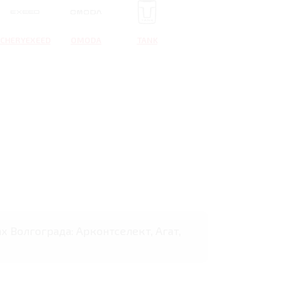
CHERYEXEED
OMODA
TANK
х Волгограда: Арконтселект, Агат,