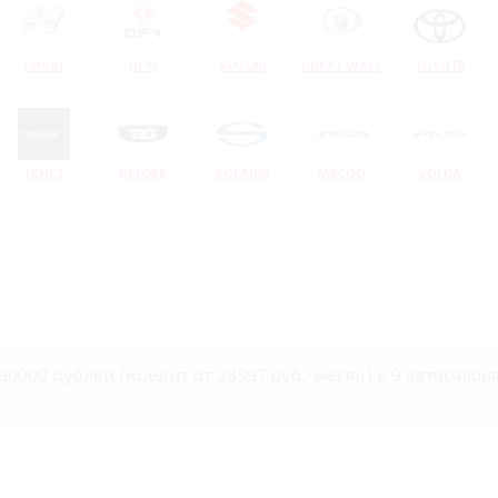
HAVAL
DFM
SUZUKI
GREAT WALL
TOYOTA
TENET
BELGEE
SOLARIS
JAECOO
VOLGA
90000 рублей (кредит от 28597 руб./месяц) в 9 автосалона