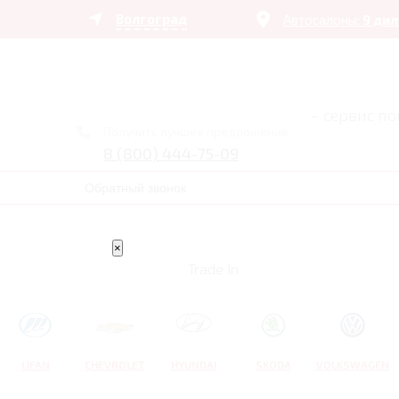
Волгоград
Автосалоны:
9 ди
– сервис п
Получить лучшее предложение
8 (800) 444-75-09
Обратный звонок
×
Trade In
LIFAN
CHEVROLET
HYUNDAI
SKODA
VOLKSWAGEN