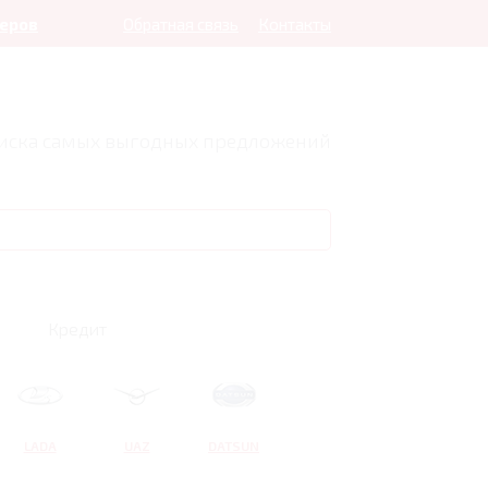
леров
Обратная связь
Контакты
оиска самых выгодных предложений
Кредит
LADA
UAZ
DATSUN