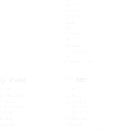
Picanto
ProCeed
Ceed SW
Ceed
Rio X
Новый Rio
Rio
Optima
Cerato Classic
Rio X-Line
Новый Picanto
RENAULT
CHERY
Logan
Tiggo 4
Logan Stepway
Tiggo 7
Sandero
Tiggo 7 PRO
Новый Duster
Tiggo 4 Pro
Duster
Tiggo 7 Pro Max
Kaptur
Tiggo 8 Pro
Arkana
ARRIZO 8