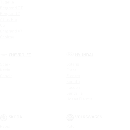
Tugella
Emgrand GT
Emgrand 7
Atlas Pro
GS
Emgrand X7
Coolray
CHEVROLET
HYUNDAI
Spark
Solaris
Nexia
Creta
Cobalt
Elantra
Sonata
Tucson
Santa Fe
Новая Elantra
SKODA
VOLKSWAGEN
Rapid
Polo