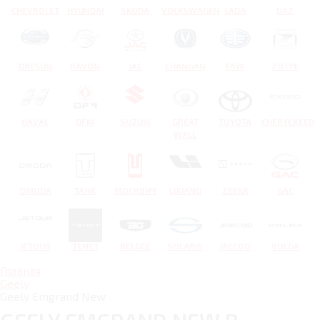
CHEVROLET
HYUNDAI
SKODA
VOLKSWAGEN
LADA
UAZ
DATSUN
RAVON
JAC
CHANGAN
FAW
ZOTYE
HAVAL
DFM
SUZUKI
GREAT
TOYOTA
CHERYEXEED
WALL
OMODA
TANK
МОСКВИЧ
LIXIANG
ZEEKR
GAC
JETOUR
TENET
BELGEE
SOLARIS
JAECOO
VOLGA
Главная
Geely
Geely Emgrand New