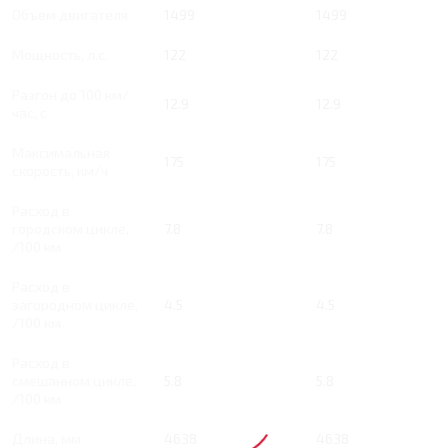
Объем двигателя
1499
1499
Мощность, л.с.
122
122
Разгон до 100 км/
12.9
12.9
час, с
Максимальная
175
175
скорость, км/ч
Расход в
городском цикле,
7.8
7.8
/100 км
Расход в
загородном цикле,
4.5
4.5
/100 км
Расход в
смешанном цикле,
5.8
5.8
/100 км
Длина, мм
4638
4638