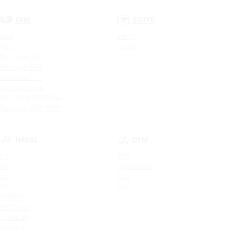
FAW
ZOTYE
X40
T600
X80
Coupa
Bestune T55
Bestune B70
Bestune T77
Bestune T99
BESTUNE T99 NEW
Bestune B70 NEW
HAVAL
DFM
H2
580
H5
H30 CROSS
H6
DF6
H9
AX7
F7 NEW
H6 Coupe
F7X NEW
Dargo X