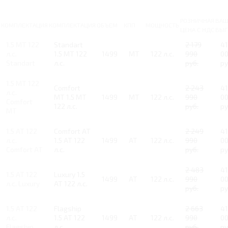
РОЗНИЧНАЯ
ВАШ
КОМПЛЕКТАЦИЯ
КОМПЛЕКТАЦИЯ
ОБЪЕМ
КПП
МОЩНОСТЬ
ЦЕНА С НДС
ВЫГ
1.5 MT 122
Standart
2 179
4
л.с.
1.5 MT 122
1499
MT
122 л.с.
990
0
Standart
л.с.
руб.
ру
1.5 MT 122
Comfort
2 243
4
л.с.
MT 1.5 MT
1499
MT
122 л.с.
990
0
Comfort
122 л.с.
руб.
ру
MT
1.5 AT 122
Comfort AT
2 249
4
л.с.
1.5 AT 122
1499
AT
122 л.с.
990
0
Comfort AT
л.с.
руб.
ру
2 483
4
1.5 AT 122
Luxury 1.5
1499
AT
122 л.с.
990
0
л.с. Luxury
AT 122 л.с.
руб.
ру
1.5 AT 122
Flagship
2 663
4
л.с.
1.5 AT 122
1499
AT
122 л.с.
990
0
Flagship
л.с.
руб.
ру