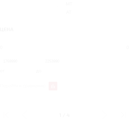
MT
AT
ЦЕНА
0
0
от
до
Перейти к сравнению
1.5 MT 122 Л.С.
1.5 MT 122 Л.С.
STANDART
COMFORT MT
1
/
4
Тип двигателя
Бензин
Бензин