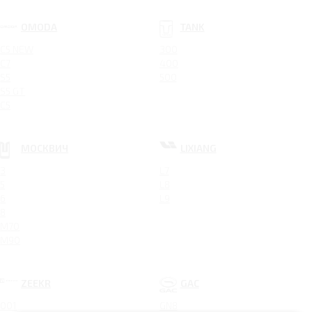
OMODA
TANK
C5 NEW
300
C7
400
S5
500
S5 GT
C5
МОСКВИЧ
LIXIANG
3
L7
5
L8
6
L9
8
M70
M90
ZEEKR
GAC
001
GN8