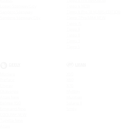
Koleos
Tiggo 8 Pro MAX NEW
Logan Stepway City
Tiggo 4 NEW
Sandero Stepway
Tiggo 4 Pro 18 YEARS EDITION
Sandero Stepway City
Tiggo 7 Pro MAX NEW
Tiggo 7L
Tiggo 9
Tiggo 8
Tiggo 3
Tiggo 5
GEELY
LIFAN
Monjaro
X50
Preface
X60
Cityray
X70
Okavango
MyWay
Atlas New
Murman
Belgee X50
Solano II
Emgrand New
Smily
COOLRAY NEW
Tugella New
Atlas