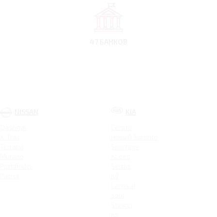
47 БАНКОВ
NISSAN
KIA
Qashqai
Cerato
X-Trail
Новый Sorento
Terrano
Sportage
Murano
XCeed
Pathfinder
Seltos
Patrol
K9
Carnival
Soul
Stinger
K5