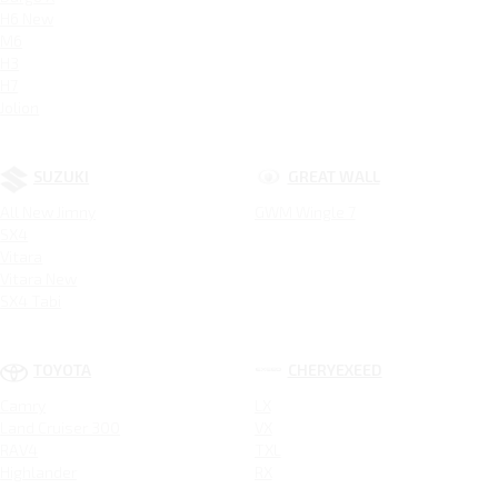
H6 New
M6
H3
H7
Jolion
SUZUKI
GREAT WALL
All New Jimny
GWM Wingle 7
SX4
Vitara
Vitara New
SX4 Tabi
TOYOTA
CHERYEXEED
Camry
LX
Land Cruiser 300
VX
RAV4
TXL
Highlander
RX