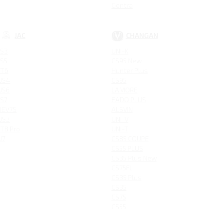
Gentra
JAC
CHANGAN
S3
UNI-K
S5
CS95 New
T6
Hunter Plus
JS4
CS95
JS6
LAMORE
S7
EADO PLUS
IEV7S
ALSVIN
JS3
UNI-V
T8 Pro
UNI-T
J7
CS85 COUPE
CS55 PLUS
CS35 Plus New
CS75FL
CS35 Plus
CS35
CS75
CS55