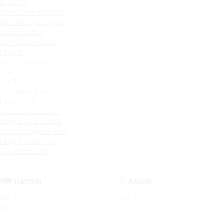
Iskra SW
Granta Active Cross
Новый Largus 7 мест
Granta Sedan
Granta Hatchback
Largus
Granta Универсал
Granta Cross
4x4 Bronto
4x4 Urban 3 дв.
Largus CNG
Granta Drive Active
Largus Фургон CNG
Новый Largus 5 мест
Largus Cross CNG
4x4 Urban 5 дв.
DATSUN
RAVON
ON-DO
Nexia R3
MI-DO
R2
R4