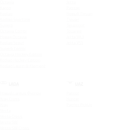
Octavia
Jetta
Karoq
Passat
Kodiaq
Новый Tiguan
Kodiaq Sportline
Tiguan
Superb
Teramont
Octavia Combi
Touareg
Новая Octavia
Jetta VA3
Kodiaq Scout
Jetta VS5
Superb Combi
Octavia Hockey Edition
Kodiaq Hockey Edition
Kodiaq Laurin & Klement
LADA
UAZ
Новый Largus Фургон
Patriot
Xray Cross
Hunter
Xray
Patriot PickUp
Vesta
Vesta Cross
Vesta SW
Vesta SW Cross