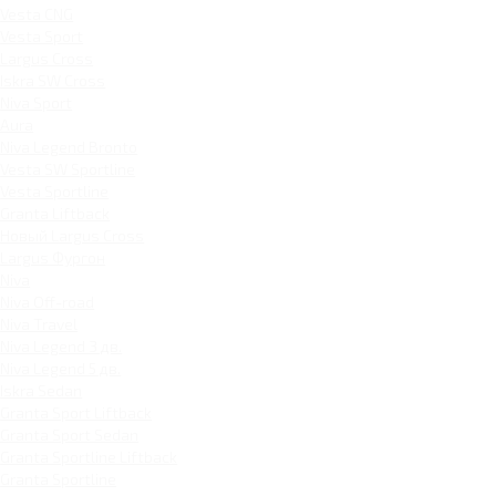
Vesta CNG
Vesta Sport
Largus Cross
Iskra SW Cross
Niva Sport
Aura
Niva Legend Bronto
Vesta SW Sportline
Vesta Sportline
Granta Liftback
Новый Largus Cross
Largus Фургон
Niva
Niva Off-road
Niva Travel
Niva Legend 3 дв.
Niva Legend 5 дв.
Iskra Sedan
Granta Sport Liftback
Granta Sport Sedan
Granta Sportline Liftback
Granta Sportline