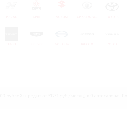
HAVAL
DFM
SUZUKI
GREAT WALL
TOYOTA
TENET
BELGEE
SOLARIS
JAECOO
VOLGA
00 рублей (кредит от 31731 руб./месяц) в 9 автосалонах В