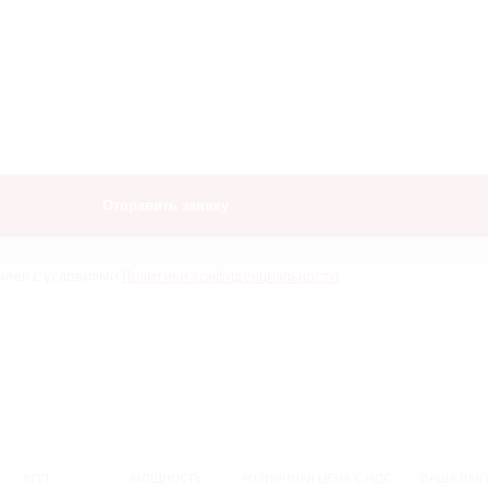
млен с условиями
Политики конфиденциальности
КПП
МОЩНОСТЬ
РОЗНИЧНАЯ ЦЕНА С НДС
ВАША ВЫГ