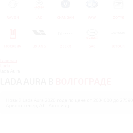
RAVON
JAC
CHANGAN
FAW
ZOTYE
МОСКВИЧ
LIXIANG
ZEEKR
GAC
JETOUR
Главная
Lada
lada Aura
LADA AURA В
ВОЛГОГРАДЕ
Новый Lada Aura 2026 года по цене от 2034000 до 27590
Арконт север, А.С.-Авто и др.