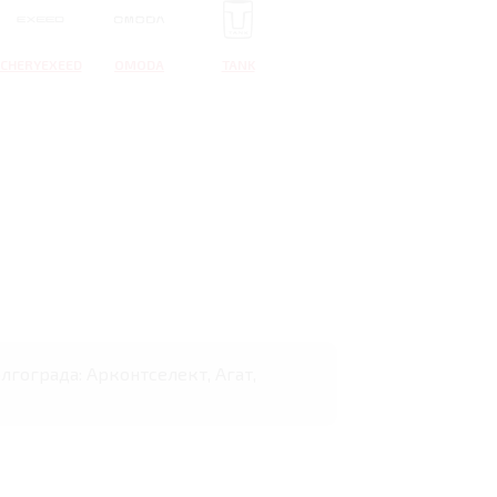
CHERYEXEED
OMODA
TANK
олгограда: Арконтселект, Агат,