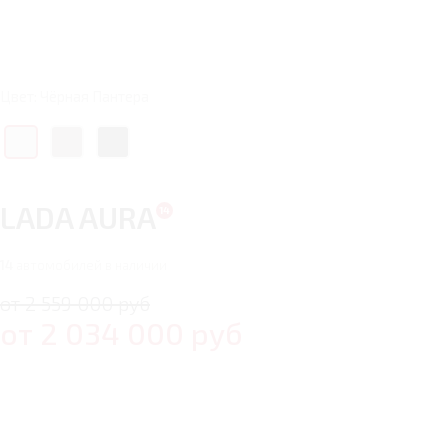
Цвет: Чёрная Пантера
LADA AURA
14
автомобилей в наличии
от 2 559 000 руб
от
2 034 000
руб