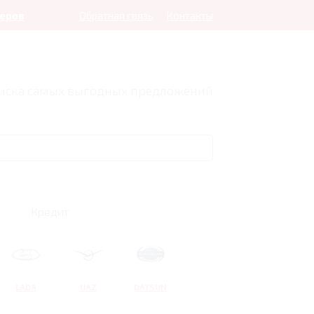
леров
Обратная связь
Контакты
оиска самых выгодных предложений
Кредит
LADA
UAZ
DATSUN