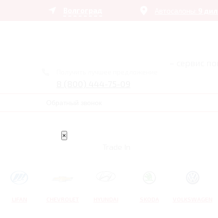
Волгоград
Автосалоны:
9 ди
– сервис п
Получить лучшее предложение
8 (800) 444-75-09
Обратный звонок
×
Trade In
LIFAN
CHEVROLET
HYUNDAI
SKODA
VOLKSWAGEN