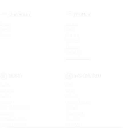
CHEVROLET
HYUNDAI
Spark
Solaris
Nexia
Creta
Cobalt
Elantra
Sonata
Tucson
Santa Fe
Новая Elantra
SKODA
VOLKSWAGEN
Rapid
Polo
Octavia
Jetta
Karoq
Passat
Kodiaq
Новый Tiguan
Kodiaq Sportline
Tiguan
Superb
Teramont
Octavia Combi
Touareg
Новая Octavia
Jetta VA3