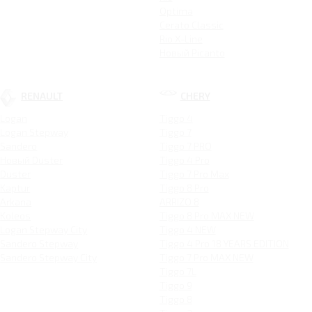
Optima
Cerato Classic
Rio X-Line
Новый Picanto
RENAULT
CHERY
Logan
Tiggo 4
Logan Stepway
Tiggo 7
Sandero
Tiggo 7 PRO
Новый Duster
Tiggo 4 Pro
Duster
Tiggo 7 Pro Max
Kaptur
Tiggo 8 Pro
Arkana
ARRIZO 8
Koleos
Tiggo 8 Pro MAX NEW
Logan Stepway City
Tiggo 4 NEW
Sandero Stepway
Tiggo 4 Pro 18 YEARS EDITION
Sandero Stepway City
Tiggo 7 Pro MAX NEW
Tiggo 7L
Tiggo 9
Tiggo 8