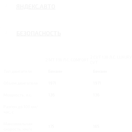
ЯНДЕКС.АВТО
БЕЗОПАСНОСТЬ
2 CVT 136 Л.С. LUXURY
2 MT 136 Л.С. COMFORT
CVT
Тип двигателя
Бензин
Бензин
Объем двигателя
1971
1971
Мощность, л.с.
136
136
Разгон до 100 км/
час, с
Максимальная
175
165
скорость, км/ч