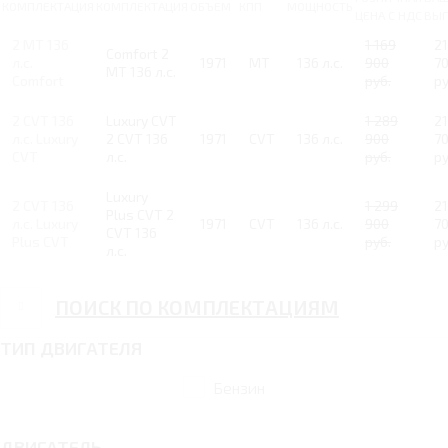
КОМПЛЕКТАЦИЯ
КОМПЛЕКТАЦИЯ
ОБЪЕМ
КПП
МОЩНОСТЬ
ЦЕНА С НДС
ВЫГ
2 MT 136
1 169
2
Comfort 2
л.с.
1971
MT
136 л.с.
900
7
MT 136 л.с.
Comfort
руб.
ру
2 CVT 136
Luxury CVT
1 289
2
л.с. Luxury
2 CVT 136
1971
CVT
136 л.с.
900
7
CVT
л.с.
руб.
ру
Luxury
2 CVT 136
1 299
2
Plus CVT 2
л.с. Luxury
1971
CVT
136 л.с.
900
7
CVT 136
Plus CVT
руб.
ру
л.с.
ПОИСК ПО КОМПЛЕКТАЦИЯМ
ТИП ДВИГАТЕЛЯ
Бензин
ДВИГАТЕЛЬ