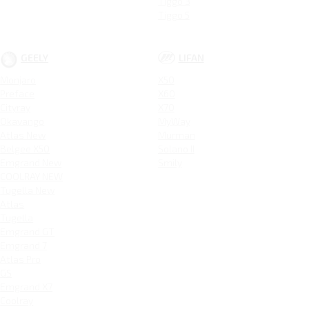
Tiggo 3
Tiggo 5
GEELY
LIFAN
Monjaro
X50
Preface
X60
Cityray
X70
Okavango
MyWay
Atlas New
Murman
Belgee X50
Solano II
Emgrand New
Smily
COOLRAY NEW
Tugella New
Atlas
Tugella
Emgrand GT
Emgrand 7
Atlas Pro
GS
Emgrand X7
Coolray