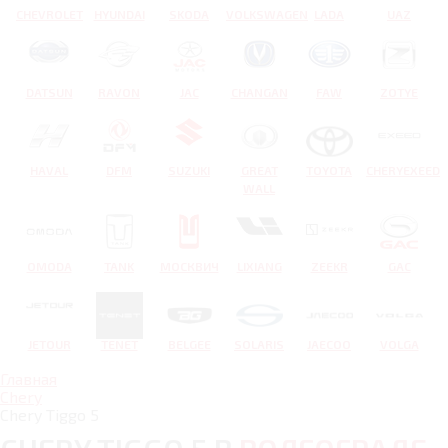
CHEVROLET
HYUNDAI
SKODA
VOLKSWAGEN
LADA
UAZ
DATSUN
RAVON
JAC
CHANGAN
FAW
ZOTYE
HAVAL
DFM
SUZUKI
GREAT
TOYOTA
CHERYEXEED
WALL
OMODA
TANK
МОСКВИЧ
LIXIANG
ZEEKR
GAC
JETOUR
TENET
BELGEE
SOLARIS
JAECOO
VOLGA
Главная
Chery
Chery Tiggo 5