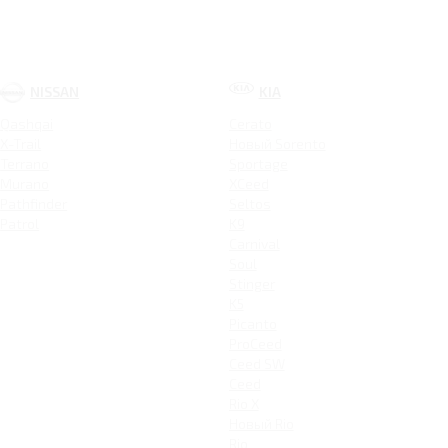
NISSAN
KIA
Qashqai
Cerato
X-Trail
Новый Sorento
Terrano
Sportage
Murano
XCeed
Pathfinder
Seltos
Patrol
K9
Carnival
Soul
Stinger
K5
Picanto
ProCeed
Ceed SW
Ceed
Rio X
Новый Rio
Rio