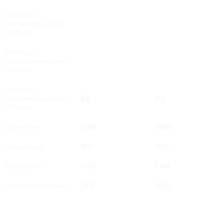
Расход в
городском цикле,
/100 км
Расход в
загородном цикле,
/100 км
Расход в
смешанном цикле,
8.2
8.2
/100 км
Длина, мм
4506
4506
Ширина, мм
1841
1841
Высота, мм
1740
1740
Колесная база, мм
2610
2610