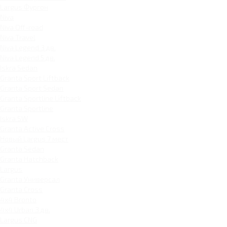
Largus Фургон
Niva
Niva Off-road
Niva Travel
Niva Legend 3 дв.
Niva Legend 5 дв.
Iskra Sedan
Granta Sport Liftback
Granta Sport Sedan
Granta Sportline Liftback
Granta Sportline
Iskra SW
Granta Active Cross
Новый Largus 7 мест
Granta Sedan
Granta Hatchback
Largus
Granta Универсал
Granta Cross
4x4 Bronto
4x4 Urban 3 дв.
Largus CNG