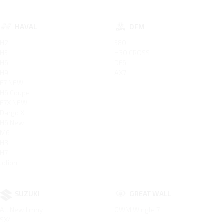
HAVAL
DFM
H2
580
H5
H30 CROSS
H6
DF6
H9
AX7
F7 NEW
H6 Coupe
F7X NEW
Dargo X
H6 New
M6
H3
H7
Jolion
SUZUKI
GREAT WALL
All New Jimny
GWM Wingle 7
SX4