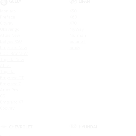
GEELY
LIFAN
Monjaro
X50
Preface
X60
Cityray
X70
Okavango
MyWay
Atlas New
Murman
Belgee X50
Solano II
Emgrand New
Smily
COOLRAY NEW
Tugella New
Atlas
Tugella
Emgrand GT
Emgrand 7
Atlas Pro
GS
Emgrand X7
Coolray
CHEVROLET
HYUNDAI