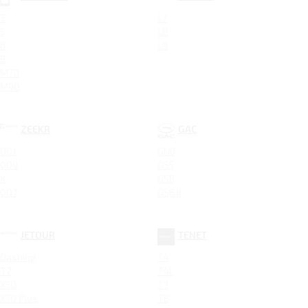
3
L7
5
L8
6
L9
8
M70
M90
ZEEKR
GAC
001
GN8
009
GS5
X
GS8
007
GS8 II
JETOUR
TENET
Dashing
T4
T2
T4L
X50
T7
X70 Plus
T8