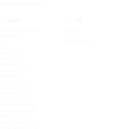
Kodiaq Laurin & Klement
LADA
UAZ
Новый Largus Фургон
Patriot
Xray Cross
Hunter
Xray
Patriot PickUp
Vesta
Vesta Cross
Vesta SW
Vesta SW Cross
Vesta CNG
Vesta Sport
Largus Cross
Iskra SW Cross
Niva Sport
Aura
Niva Legend Bronto
Vesta SW Sportline
Vesta Sportline
Granta Liftback
Новый Largus Cross