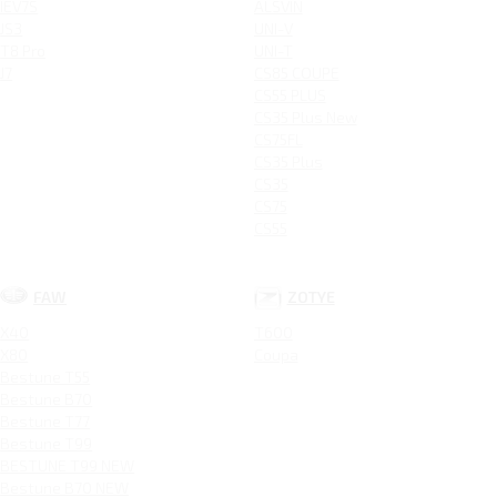
IEV7S
ALSVIN
JS3
UNI-V
T8 Pro
UNI-T
J7
CS85 COUPE
CS55 PLUS
CS35 Plus New
CS75FL
CS35 Plus
CS35
CS75
CS55
FAW
ZOTYE
X40
T600
X80
Coupa
Bestune T55
Bestune B70
Bestune T77
Bestune T99
BESTUNE T99 NEW
Bestune B70 NEW