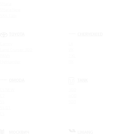
Vitara
Vitara New
SX4 Tabi
TOYOTA
CHERYEXEED
Camry
LX
Land Cruiser 300
VX
RAV4
TXL
Highlander
RX
OMODA
TANK
C5 NEW
300
C7
400
S5
500
S5 GT
C5
МОСКВИЧ
LIXIANG