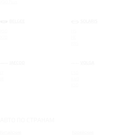
X90 Plus
BELGEE
SOLARIS
X50
HS
X70
HC
KRS
JAECOO
VOLGA
J7
C50
J8
K40
K50
АВТО ПО СТРАНАМ
Китайские
Корейские