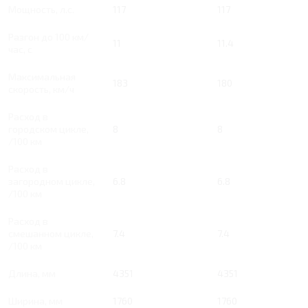
Мощность, л.с.
117
117
Разгон до 100 км/
11
11.4
час, с
Максимальная
183
180
скорость, км/ч
Расход в
городском цикле,
8
8
/100 км
Расход в
загородном цикле,
6.8
6.8
/100 км
Расход в
смешанном цикле,
7.4
7.4
/100 км
Длина, мм
4351
4351
Ширина, мм
1760
1760