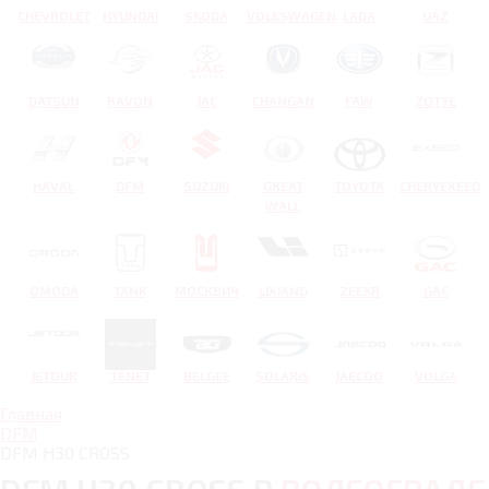
CHEVROLET
HYUNDAI
SKODA
VOLKSWAGEN
LADA
UAZ
DATSUN
RAVON
JAC
CHANGAN
FAW
ZOTYE
HAVAL
DFM
SUZUKI
GREAT
TOYOTA
CHERYEXEED
WALL
OMODA
TANK
МОСКВИЧ
LIXIANG
ZEEKR
GAC
JETOUR
TENET
BELGEE
SOLARIS
JAECOO
VOLGA
Главная
DFM
DFM H30 CROSS