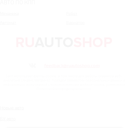
АВТО ПО КПП
Механика
Робот
Автомат
Вариатор
feedback@ruautoshop.com
Сайт использует файлы cookie, в том числе для работы сервисов веб-
аналитики (Яндекс.Метрика). Порядок обработки персональных данных и
информации, получаемой с использованием файлов cookie, установлен
Политикой конфиденциальности.
Новые авто
БУ авто