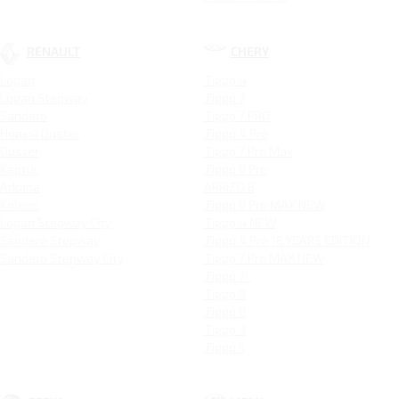
RENAULT
CHERY
Logan
Tiggo 4
Logan Stepway
Tiggo 7
Sandero
Tiggo 7 PRO
Новый Duster
Tiggo 4 Pro
Duster
Tiggo 7 Pro Max
Kaptur
Tiggo 8 Pro
Arkana
ARRIZO 8
Koleos
Tiggo 8 Pro MAX NEW
Logan Stepway City
Tiggo 4 NEW
Sandero Stepway
Tiggo 4 Pro 18 YEARS EDITION
Sandero Stepway City
Tiggo 7 Pro MAX NEW
Tiggo 7L
Tiggo 9
Tiggo 8
Tiggo 3
Tiggo 5