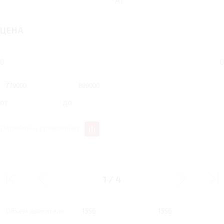
AT
ЦЕНА
0
0
от
до
Перейти к сравнению
1.6 MT 117 Л.С.
1.6 AT 117 Л.С. LUXURY
COMFORT
1
/
4
Тип двигателя
Бензин
Бензин
Объем двигателя
1556
1556