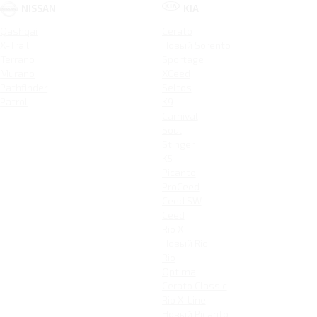
NISSAN
KIA
Qashqai
Cerato
X-Trail
Новый Sorento
Terrano
Sportage
Murano
XCeed
Pathfinder
Seltos
Patrol
K9
Carnival
Soul
Stinger
K5
Picanto
ProCeed
Ceed SW
Ceed
Rio X
Новый Rio
Rio
Optima
Cerato Classic
Rio X-Line
Новый Picanto