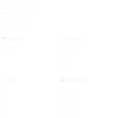
Granta Drive Active
Largus Фургон CNG
Новый Largus 5 мест
Largus Cross CNG
4x4 Urban 5 дв.
DATSUN
RAVON
ON-DO
Nexia R3
MI-DO
R2
R4
Gentra
JAC
CHANGAN
S3
UNI-K
S5
CS95 New
T6
Hunter Plus
JS4
CS95
JS6
LAMORE
S7
EADO PLUS