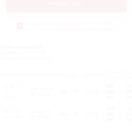
Я
согласен на обработку
персональных данных и
ознакомлен с условиями
Политики конфиденциальности
Таблица комплектаций
Сравнение комплектаций
Технические характеристики
РОЗНИЧНАЯ
ВАШ
КОМПЛЕКТАЦИЯ
КОМПЛЕКТАЦИЯ
ОБЪЕМ
КПП
МОЩНОСТЬ
ЦЕНА С НДС
ВЫГ
1.6 MT 117
899
12
Comfort 1.6
л.с.
1556
MT
117 л.с.
000
00
MT 117 л.с.
Comfort
руб.
ру
969
12
1.6 AT 117
Luxury 1.6
1556
AT
117 л.с.
000
00
л.с. Luxury
AT 117 л.с.
руб.
ру