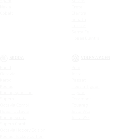
Spark
Solaris
Nexia
Creta
Cobalt
Elantra
Sonata
Tucson
Santa Fe
Новая Elantra
SKODA
VOLKSWAGEN
Rapid
Polo
Octavia
Jetta
Karoq
Passat
Kodiaq
Новый Tiguan
Kodiaq Sportline
Tiguan
Superb
Teramont
Octavia Combi
Touareg
Новая Octavia
Jetta VA3
Kodiaq Scout
Jetta VS5
Superb Combi
Octavia Hockey Edition
Kodiaq Hockey Edition