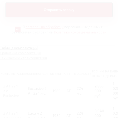
Я
согласен на обработку
персональных данных и
ознакомлен с условиями
Политики конфиденциальности
Таблица комплектаций
Сравнение комплектаций
Технические характеристики
РОЗНИЧНАЯ
ВАШ
КОМПЛЕКТАЦИЯ
КОМПЛЕКТАЦИЯ
ОБЪЕМ
КПП
МОЩНОСТЬ
ЦЕНА С НДС
ВЫГ
1
2 AT 224
2 950
Exclusive 2
224
02
л.с.
1989
AT
000
AT 224 л.с.
л.с.
00
Exclusive
руб.
руб
1
3 040
2 AT 224
Luxury 2
224
02
1989
AT
000
л.с. Luxury
AT 224 л.с.
л.с.
00