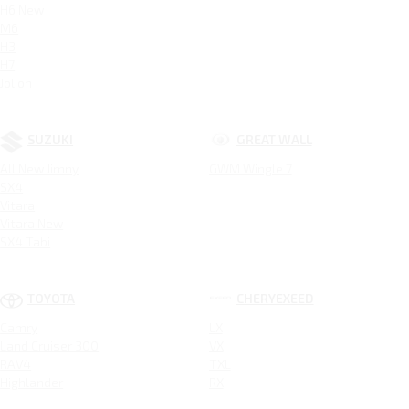
H6 New
M6
H3
H7
Jolion
SUZUKI
GREAT WALL
All New Jimny
GWM Wingle 7
SX4
Vitara
Vitara New
SX4 Tabi
TOYOTA
CHERYEXEED
Camry
LX
Land Cruiser 300
VX
RAV4
TXL
Highlander
RX