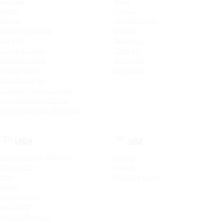
Octavia
Jetta
Karoq
Passat
Kodiaq
Новый Tiguan
Kodiaq Sportline
Tiguan
Superb
Teramont
Octavia Combi
Touareg
Новая Octavia
Jetta VA3
Kodiaq Scout
Jetta VS5
Superb Combi
Octavia Hockey Edition
Kodiaq Hockey Edition
Kodiaq Laurin & Klement
LADA
UAZ
Новый Largus Фургон
Patriot
Xray Cross
Hunter
Xray
Patriot PickUp
Vesta
Vesta Cross
Vesta SW
Vesta SW Cross