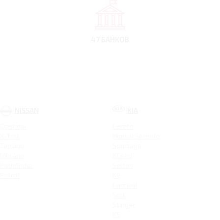
47 БАНКОВ
NISSAN
KIA
Qashqai
Cerato
X-Trail
Новый Sorento
Terrano
Sportage
Murano
XCeed
Pathfinder
Seltos
Patrol
K9
Carnival
Soul
Stinger
K5