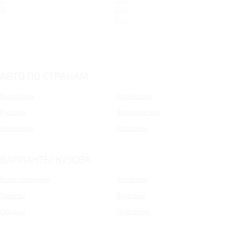
J8
K40
K50
АВТО ПО СТРАНАМ
Китайские
Корейские
Русские
Французские
Немецкие
Японские
ВАРИАНТЫ КУЗОВА
Внедорожники
Хэтчбеки
Пикапы
Фургоны
Седаны
Лифтбеки