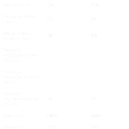
Мощность, л.с.
224
224
Разгон до 100 км/
8.6
8.6
час, с
Максимальная
210
210
скорость, км/ч
Расход в
городском цикле,
/100 км
Расход в
загородном цикле,
/100 км
Расход в
смешанном цикле,
7.9
7.9
/100 км
Длина, мм
4800
4800
Ширина, мм
1915
1915