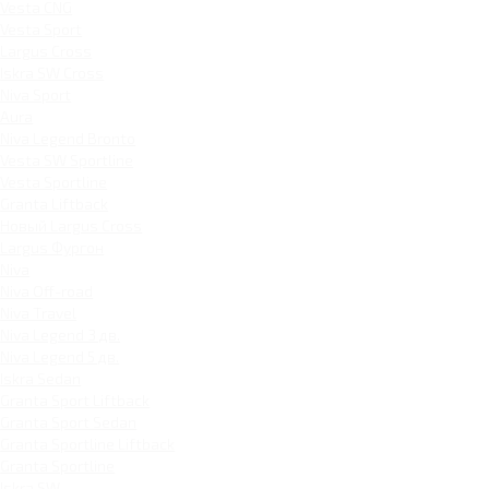
Vesta CNG
Vesta Sport
Largus Cross
Iskra SW Cross
Niva Sport
Aura
Niva Legend Bronto
Vesta SW Sportline
Vesta Sportline
Granta Liftback
Новый Largus Cross
Largus Фургон
Niva
Niva Off-road
Niva Travel
Niva Legend 3 дв.
Niva Legend 5 дв.
Iskra Sedan
Granta Sport Liftback
Granta Sport Sedan
Granta Sportline Liftback
Granta Sportline
Iskra SW