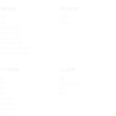
FAW
ZOTYE
X40
T600
X80
Coupa
Bestune T55
Bestune B70
Bestune T77
Bestune T99
BESTUNE T99 NEW
Bestune B70 NEW
HAVAL
DFM
H2
580
H5
H30 CROSS
H6
DF6
H9
AX7
F7 NEW
H6 Coupe
F7X NEW
Dargo X