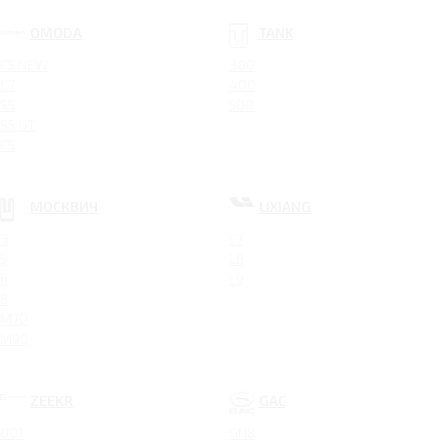
OMODA
TANK
C5 NEW
300
C7
400
S5
500
S5 GT
C5
МОСКВИЧ
LIXIANG
3
L7
5
L8
6
L9
8
M70
M90
ZEEKR
GAC
001
GN8