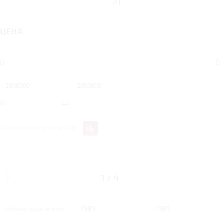
AT
ЦЕНА
0
0
от
до
Перейти к сравнению
2 AT 224 Л.С.
2 AT 224 Л.С. LUXURY
EXCLUSIVE
1
/
4
Тип двигателя
Бензин
Бензин
Объем двигателя
1989
1989