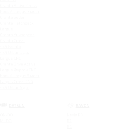
Granta Active Cross
Новый Largus 7 мест
Granta Sedan
Granta Hatchback
Largus
Granta Универсал
Granta Cross
4x4 Bronto
4x4 Urban 3 дв.
Largus CNG
Granta Drive Active
Largus Фургон CNG
Новый Largus 5 мест
Largus Cross CNG
4x4 Urban 5 дв.
DATSUN
RAVON
ON-DO
Nexia R3
MI-DO
R2
R4