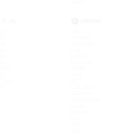
Gentra
JAC
CHANGAN
S3
UNI-K
S5
CS95 New
T6
Hunter Plus
JS4
CS95
JS6
LAMORE
S7
EADO PLUS
IEV7S
ALSVIN
JS3
UNI-V
T8 Pro
UNI-T
J7
CS85 COUPE
CS55 PLUS
CS35 Plus New
CS75FL
CS35 Plus
CS35
CS75
CS55