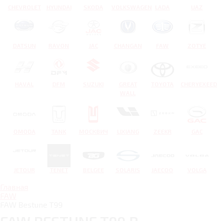
CHEVROLET
HYUNDAI
SKODA
VOLKSWAGEN
LADA
UAZ
DATSUN
RAVON
JAC
CHANGAN
FAW
ZOTYE
HAVAL
DFM
SUZUKI
GREAT
TOYOTA
CHERYEXEED
WALL
OMODA
TANK
МОСКВИЧ
LIXIANG
ZEEKR
GAC
JETOUR
TENET
BELGEE
SOLARIS
JAECOO
VOLGA
Главная
FAW
FAW Bestune T99