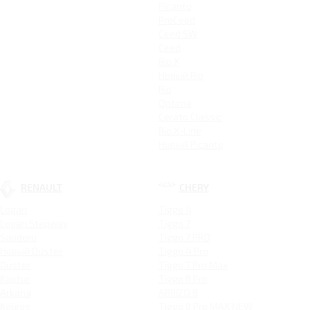
Picanto
ProCeed
Ceed SW
Ceed
Rio X
Новый Rio
Rio
Optima
Cerato Classic
Rio X-Line
Новый Picanto
RENAULT
CHERY
Logan
Tiggo 4
Logan Stepway
Tiggo 7
Sandero
Tiggo 7 PRO
Новый Duster
Tiggo 4 Pro
Duster
Tiggo 7 Pro Max
Kaptur
Tiggo 8 Pro
Arkana
ARRIZO 8
Koleos
Tiggo 8 Pro MAX NEW