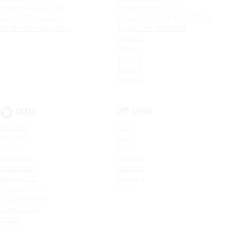
Logan Stepway City
Tiggo 4 NEW
Sandero Stepway
Tiggo 4 Pro 18 YEARS EDITION
Sandero Stepway City
Tiggo 7 Pro MAX NEW
Tiggo 7L
Tiggo 9
Tiggo 8
Tiggo 3
Tiggo 5
GEELY
LIFAN
Monjaro
X50
Preface
X60
Cityray
X70
Okavango
MyWay
Atlas New
Murman
Belgee X50
Solano II
Emgrand New
Smily
COOLRAY NEW
Tugella New
Atlas