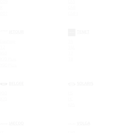
009
GS5
X
GS8
007
GS8 II
JETOUR
TENET
Dashing
T4
T2
T4L
X50
T7
X70 Plus
T8
X90 Plus
BELGEE
SOLARIS
X50
HS
X70
HC
KRS
JAECOO
VOLGA
J7
C50