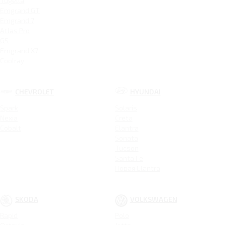
Tugella
Emgrand GT
Emgrand 7
Atlas Pro
GS
Emgrand X7
Coolray
CHEVROLET
HYUNDAI
Spark
Solaris
Nexia
Creta
Cobalt
Elantra
Sonata
Tucson
Santa Fe
Новая Elantra
SKODA
VOLKSWAGEN
Rapid
Polo