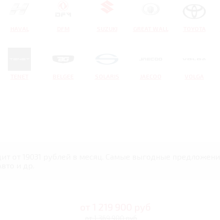
HAVAL
DFM
SUZUKI
GREAT WALL
TOYOTA
TENET
BELGEE
SOLARIS
JAECOO
VOLGA
дит от 19031 рублей в месяц. Самые выгодные предложения
вто и др.
от
1 219 900
руб
от 1 369 900 руб