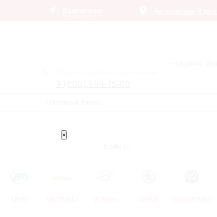
Волгоград
Автосалоны:
9 ди
– сервис п
Получить лучшее предложение
8 (800) 444-75-09
Обратный звонок
×
Trade In
LIFAN
CHEVROLET
HYUNDAI
SKODA
VOLKSWAGEN