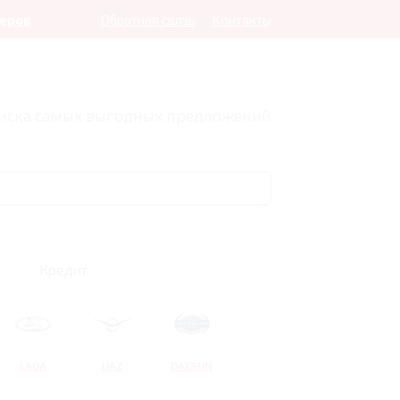
леров
Обратная связь
Контакты
оиска самых выгодных предложений
Кредит
LADA
UAZ
DATSUN