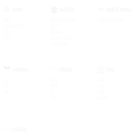
DFM
SUZUKI
GREAT WALL
580
All New Jimny
GWM Wingle 7
H30 CROSS
SX4
DF6
Vitara
AX7
Vitara New
SX4 Tabi
LIXIANG
ZEEKR
GAC
L7
001
GN8
L8
009
GS5
L9
X
GS8
007
GS8 II
VOLGA