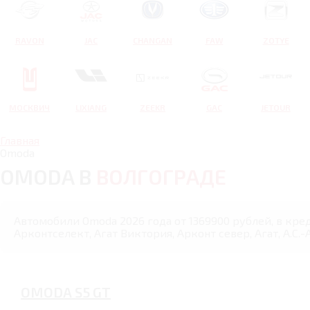
RAVON
JAC
CHANGAN
FAW
ZOTYE
МОСКВИЧ
LIXIANG
ZEEKR
GAC
JETOUR
Главная
Omoda
OMODA В
ВОЛГОГРАДЕ
Автомобили Omoda 2026 года от 1369900 рублей, в кре
Арконтселект, Агат Виктория, Арконт север, Агат, А.С.-А
OMODA S5 GT