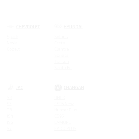
CHEVROLET
HYUNDAI
Spark
Solaris
Nexia
Creta
Cobalt
Elantra
Sonata
Tucson
Santa Fe
Новая Elantra
JAC
CHANGAN
S3
UNI-K
S5
CS95 New
T6
Hunter Plus
JS4
CS95
JS6
LAMORE
S7
EADO PLUS
IEV7S
ALSVIN