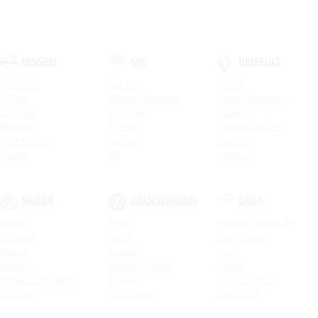
NISSAN
KIA
RENAULT
Qashqai
Cerato
Logan
X-Trail
Новый Sorento
Logan Stepway
Terrano
Sportage
Sandero
Murano
XCeed
Новый Duster
Pathfinder
Seltos
Duster
Patrol
K9
Kaptur
Carnival
Arkana
Soul
Koleos
Stinger
Logan Stepway City
SKODA
VOLKSWAGEN
LADA
K5
Sandero Stepway
Rapid
Polo
Новый Largus Фургон
Picanto
Sandero Stepway City
Octavia
Jetta
Xray Cross
ProCeed
Karoq
Passat
Xray
Ceed SW
Kodiaq
Новый Tiguan
Vesta
Ceed
Kodiaq Sportline
Tiguan
Vesta Cross
Rio X
Superb
Teramont
Vesta SW
Новый Rio
Octavia Combi
Touareg
Vesta SW Cross
Rio