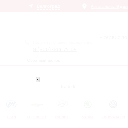
Волгоград
Автосалоны:
9 ди
– сервис п
Получить лучшее предложение
8 (800) 444-75-09
Обратный звонок
×
Trade In
LIFAN
CHEVROLET
HYUNDAI
SKODA
VOLKSWAGEN