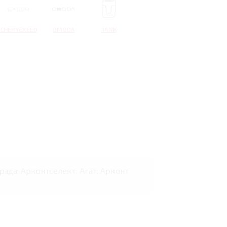
CHERYEXEED
OMODA
TANK
рада: Арконтселект, Агат, Арконт