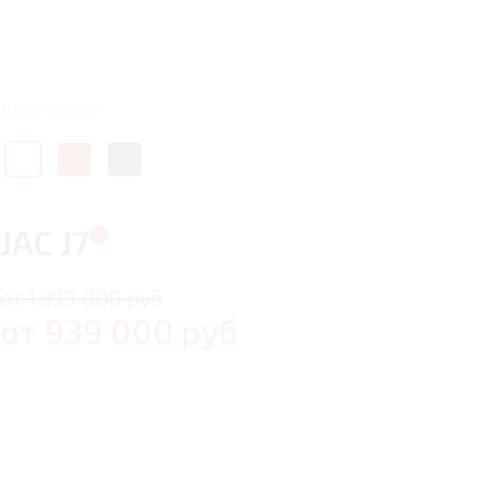
Цвет: Черный
JAC J7
от 1 399 000 руб
от
939 000
руб