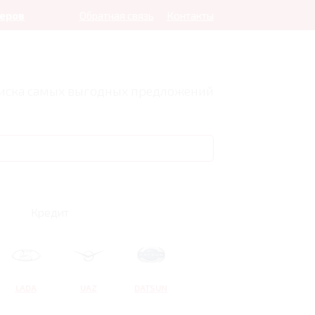
леров
Обратная связь
Контакты
оиска самых выгодных предложений
Кредит
LADA
UAZ
DATSUN