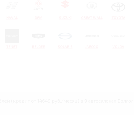
HAVAL
DFM
SUZUKI
GREAT WALL
TOYOTA
TENET
BELGEE
SOLARIS
JAECOO
VOLGA
ублей (кредит от 14649 руб./месяц) в 9 автосалонах Волгог