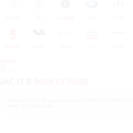
RAVON
JAC
CHANGAN
FAW
ZOTYE
МОСКВИЧ
LIXIANG
ZEEKR
GAC
JETOUR
Главная
JAC
JAC J7
JAC J7 В
ВОЛГОГРАДЕ
Новый JAC J7 2026 года по цене от 939000 до 1519000 р
север, А.С.-Авто и др.