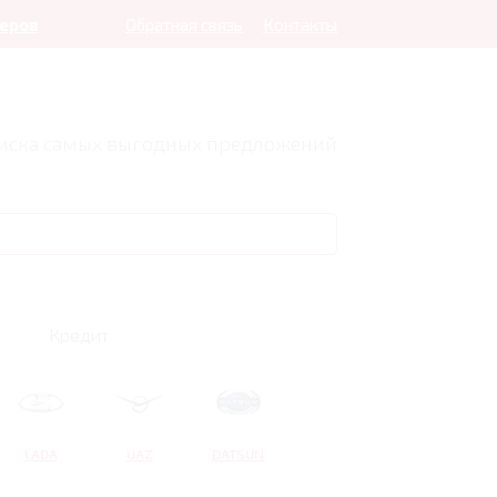
леров
Обратная связь
Контакты
оиска самых выгодных предложений
Кредит
LADA
UAZ
DATSUN