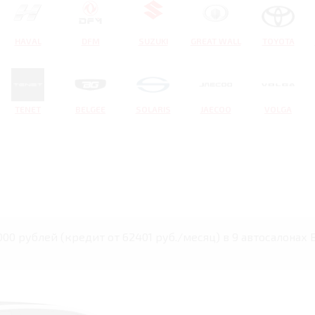
HAVAL
DFM
SUZUKI
GREAT WALL
TOYOTA
TENET
BELGEE
SOLARIS
JAECOO
VOLGA
00 рублей (кредит от 62401 руб./месяц) в 9 автосалонах 