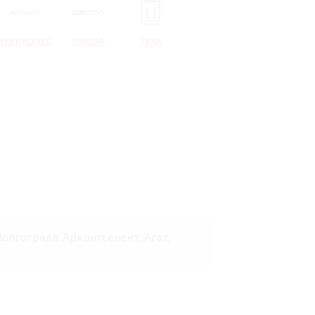
CHERYEXEED
OMODA
TANK
Волгограда: Арконтселект, Агат,