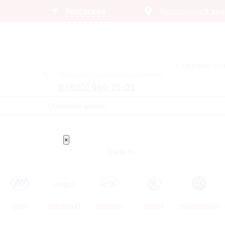
Волгоград
Автосалоны:
9 ди
– сервис п
Получить лучшее предложение
8 (800) 444-75-09
Обратный звонок
×
Trade In
LIFAN
CHEVROLET
HYUNDAI
SKODA
VOLKSWAGEN