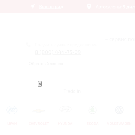
Волгоград
Автосалоны:
9 ди
– сервис п
Получить лучшее предложение
8 (800) 444-75-09
Обратный звонок
×
Trade In
LIFAN
CHEVROLET
HYUNDAI
SKODA
VOLKSWAGEN