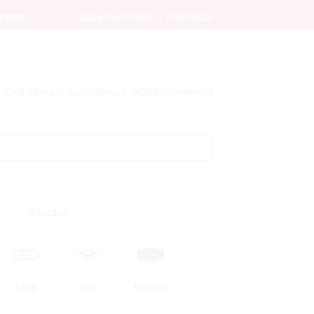
леров
Обратная связь
Контакты
оиска самых выгодных предложений
Кредит
LADA
UAZ
DATSUN