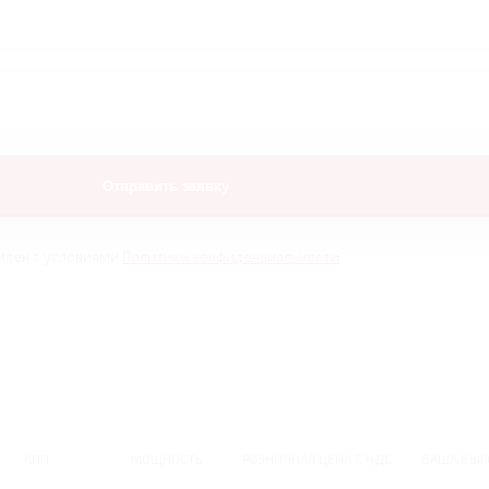
млен с условиями
Политики конфиденциальности
КПП
МОЩНОСТЬ
РОЗНИЧНАЯ ЦЕНА С НДС
ВАША ВЫГ