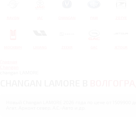
RAVON
JAC
CHANGAN
FAW
ZOTYE
МОСКВИЧ
LIXIANG
ZEEKR
GAC
JETOUR
Главная
Changan
changan LAMORE
CHANGAN LAMORE В
ВОЛГОГРА
Новый Changan LAMORE 2026 года по цене от 1509900 до
Агат, Арконт север, А.С.-Авто и др.