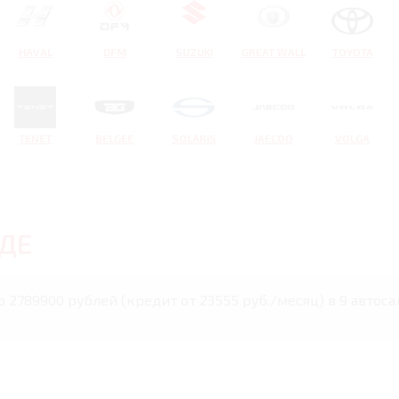
HAVAL
DFM
SUZUKI
GREAT WALL
TOYOTA
TENET
BELGEE
SOLARIS
JAECOO
VOLGA
ДЕ
 2789900 рублей (кредит от 23555 руб./месяц) в 9 автоса