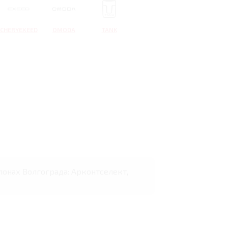
CHERYEXEED
OMODA
TANK
лонах Волгограда: Арконтселект,