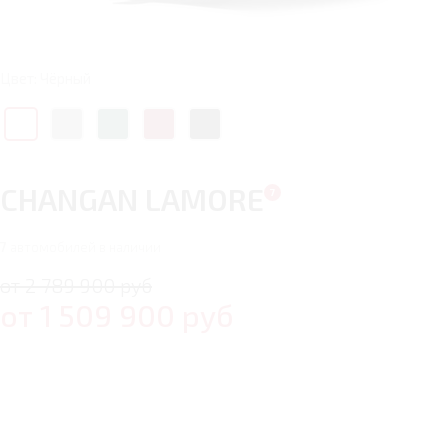
Цвет: Чёрный
CHANGAN LAMORE
7
автомобилей в наличии
от 2 789 900 руб
от
1 509 900
руб