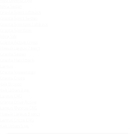
Niva Legend 5 дв.
Iskra Sedan
Granta Sport Liftback
Granta Sport Sedan
Granta Sportline Liftback
Granta Sportline
Iskra SW
Granta Active Cross
Новый Largus 7 мест
Granta Sedan
Granta Hatchback
Largus
Granta Универсал
Granta Cross
4x4 Bronto
4x4 Urban 3 дв.
Largus CNG
Granta Drive Active
Largus Фургон CNG
Новый Largus 5 мест
Largus Cross CNG
4x4 Urban 5 дв.