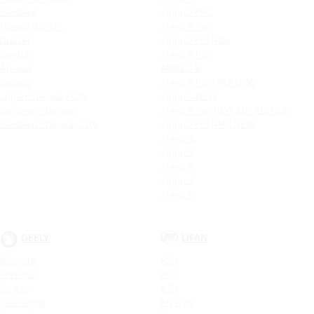
Sandero
Tiggo 7 PRO
Новый Duster
Tiggo 4 Pro
Duster
Tiggo 7 Pro Max
Kaptur
Tiggo 8 Pro
Arkana
ARRIZO 8
Koleos
Tiggo 8 Pro MAX NEW
Logan Stepway City
Tiggo 4 NEW
Sandero Stepway
Tiggo 4 Pro 18 YEARS EDITION
Sandero Stepway City
Tiggo 7 Pro MAX NEW
Tiggo 7L
Tiggo 9
Tiggo 8
Tiggo 3
Tiggo 5
GEELY
LIFAN
Monjaro
X50
Preface
X60
Cityray
X70
Okavango
MyWay