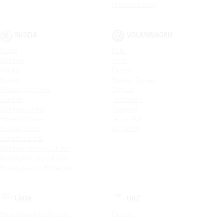
Новая Elantra
SKODA
VOLKSWAGEN
Rapid
Polo
Octavia
Jetta
Karoq
Passat
Kodiaq
Новый Tiguan
Kodiaq Sportline
Tiguan
Superb
Teramont
Octavia Combi
Touareg
Новая Octavia
Jetta VA3
Kodiaq Scout
Jetta VS5
Superb Combi
Octavia Hockey Edition
Kodiaq Hockey Edition
Kodiaq Laurin & Klement
LADA
UAZ
Новый Largus Фургон
Patriot