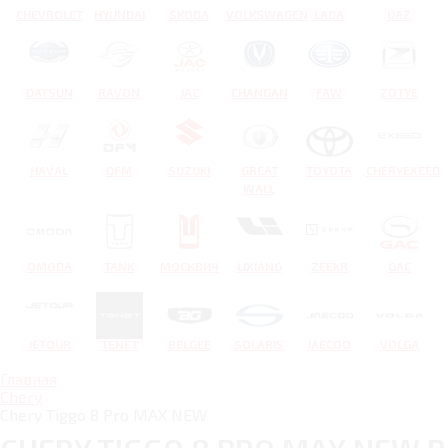
CHEVROLET
HYUNDAI
SKODA
VOLKSWAGEN
LADA
UAZ
DATSUN
RAVON
JAC
CHANGAN
FAW
ZOTYE
HAVAL
DFM
SUZUKI
GREAT
TOYOTA
CHERYEXEED
WALL
OMODA
TANK
МОСКВИЧ
LIXIANG
ZEEKR
GAC
JETOUR
TENET
BELGEE
SOLARIS
JAECOO
VOLGA
Главная
Chery
Chery Tiggo 8 Pro MAX NEW