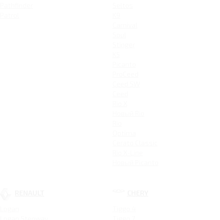
Pathfinder
Seltos
Patrol
K9
Carnival
Soul
Stinger
K5
Picanto
ProCeed
Ceed SW
Ceed
Rio X
Новый Rio
Rio
Optima
Cerato Classic
Rio X-Line
Новый Picanto
RENAULT
CHERY
Logan
Tiggo 4
Logan Stepway
Tiggo 7