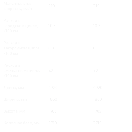
Максимальная
210
210
скорость, км/ч
Расход в
городском цикле,
10.3
10.3
/100 км
Расход в
загородном цикле,
8.3
8.3
/100 км
Расход в
смешанном цикле,
7.2
7.2
/100 км
Длина, мм
4720
4720
Ширина, мм
1860
1860
Высота, мм
1705
1705
Колесная база, мм
2710
2710