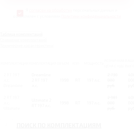
Я
согласен на обработку
персональных данных и
ознакомлен с условиями
Политики конфиденциальности
Таблица комплектаций
Сравнение комплектаций
Технические характеристики
РОЗНИЧНАЯ
ВАШ
КОМПЛЕКТАЦИЯ
КОМПЛЕКТАЦИЯ
ОБЪЕМ
КПП
МОЩНОСТЬ
ЦЕНА С НДС
ВЫГ
2 RT 197
Dreamline
2 730
40
л.с.
2 RT 197
1998
RT
197 л.с.
000
00
Dreamline
л.с.
руб.
руб
2 RT 197
2 981
40
Ultimate 2
л.с.
1998
RT
197 л.с.
000
00
RT 197 л.с.
Ultimate
руб.
руб
ПОИСК ПО КОМПЛЕКТАЦИЯМ