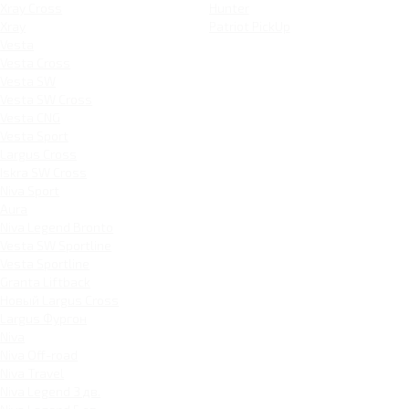
Xray Cross
Hunter
Xray
Patriot PickUp
Vesta
Vesta Cross
Vesta SW
Vesta SW Cross
Vesta CNG
Vesta Sport
Largus Cross
Iskra SW Cross
Niva Sport
Aura
Niva Legend Bronto
Vesta SW Sportline
Vesta Sportline
Granta Liftback
Новый Largus Cross
Largus Фургон
Niva
Niva Off-road
Niva Travel
Niva Legend 3 дв.