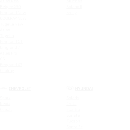
Atlas New
Murman
Belgee X50
Solano II
Emgrand New
Smily
COOLRAY NEW
Tugella New
Atlas
Tugella
Emgrand GT
Emgrand 7
Atlas Pro
GS
Emgrand X7
Coolray
CHEVROLET
HYUNDAI
Spark
Solaris
Nexia
Creta
Cobalt
Elantra
Sonata
Tucson
Santa Fe