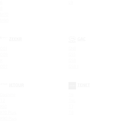
6
L9
8
M70
M90
ZEEKR
GAC
001
GN8
009
GS5
X
GS8
007
GS8 II
JETOUR
TENET
Dashing
T4
T2
T4L
X50
T7
X70 Plus
T8
X90 Plus