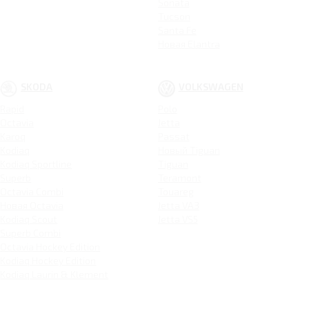
Sonata
Tucson
Santa Fe
Новая Elantra
SKODA
VOLKSWAGEN
Rapid
Polo
Octavia
Jetta
Karoq
Passat
Kodiaq
Новый Tiguan
Kodiaq Sportline
Tiguan
Superb
Teramont
Octavia Combi
Touareg
Новая Octavia
Jetta VA3
Kodiaq Scout
Jetta VS5
Superb Combi
Octavia Hockey Edition
Kodiaq Hockey Edition
Kodiaq Laurin & Klement