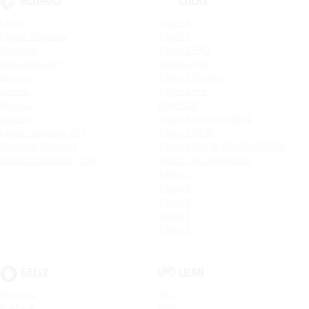
Logan
Tiggo 4
Logan Stepway
Tiggo 7
Sandero
Tiggo 7 PRO
Новый Duster
Tiggo 4 Pro
Duster
Tiggo 7 Pro Max
Kaptur
Tiggo 8 Pro
Arkana
ARRIZO 8
Koleos
Tiggo 8 Pro MAX NEW
Logan Stepway City
Tiggo 4 NEW
Sandero Stepway
Tiggo 4 Pro 18 YEARS EDITION
Sandero Stepway City
Tiggo 7 Pro MAX NEW
Tiggo 7L
Tiggo 9
Tiggo 8
Tiggo 3
Tiggo 5
GEELY
LIFAN
Monjaro
X50
Preface
X60