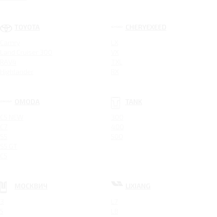
TOYOTA
CHERYEXEED
Camry
LX
Land Cruiser 300
VX
RAV4
TXL
Highlander
RX
OMODA
TANK
C5 NEW
300
C7
400
S5
500
S5 GT
C5
МОСКВИЧ
LIXIANG
3
L7
5
L8