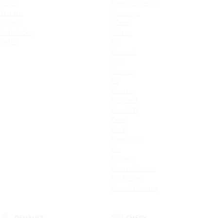
X-Trail
Новый Sorento
Terrano
Sportage
Murano
XCeed
Pathfinder
Seltos
Patrol
K9
Carnival
Soul
Stinger
K5
Picanto
ProCeed
Ceed SW
Ceed
Rio X
Новый Rio
Rio
Optima
Cerato Classic
Rio X-Line
Новый Picanto
RENAULT
CHERY