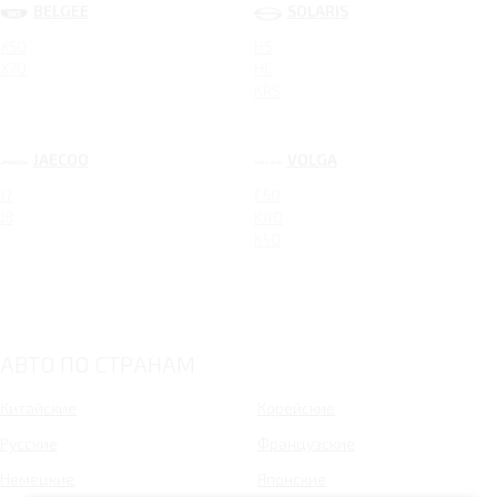
BELGEE
SOLARIS
X50
HS
X70
HC
KRS
JAECOO
VOLGA
J7
C50
J8
K40
K50
АВТО ПО СТРАНАМ
Китайские
Корейские
Русские
Французские
Немецкие
Японские