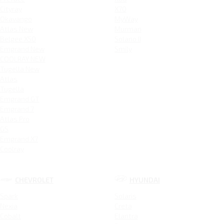
Cityray
X70
Okavango
MyWay
Atlas New
Murman
Belgee X50
Solano II
Emgrand New
Smily
COOLRAY NEW
Tugella New
Atlas
Tugella
Emgrand GT
Emgrand 7
Atlas Pro
GS
Emgrand X7
Coolray
CHEVROLET
HYUNDAI
Spark
Solaris
Nexia
Creta
Cobalt
Elantra