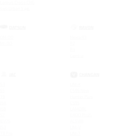
Largus Cross CNG
4x4 Urban 5 дв.
DATSUN
RAVON
ON-DO
Nexia R3
MI-DO
R2
R4
Gentra
JAC
CHANGAN
S3
UNI-K
S5
CS95 New
T6
Hunter Plus
JS4
CS95
JS6
LAMORE
S7
EADO PLUS
IEV7S
ALSVIN
JS3
UNI-V
T8 Pro
UNI-T