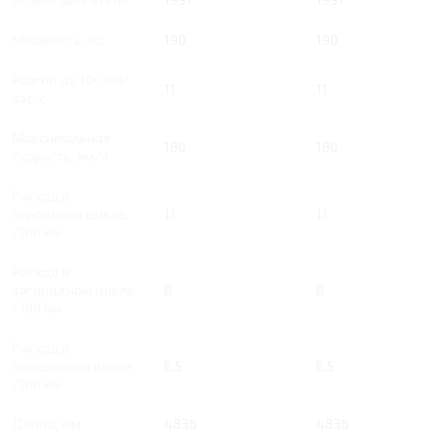
Мощность, л.с.
190
190
Разгон до 100 км/
11
11
час, с
Максимальная
180
180
скорость, км/ч
Расход в
городском цикле,
11
11
/100 км
Расход в
загородном цикле,
8
8
/100 км
Расход в
смешанном цикле,
6.5
6.5
/100 км
Длина, мм
4836
4836