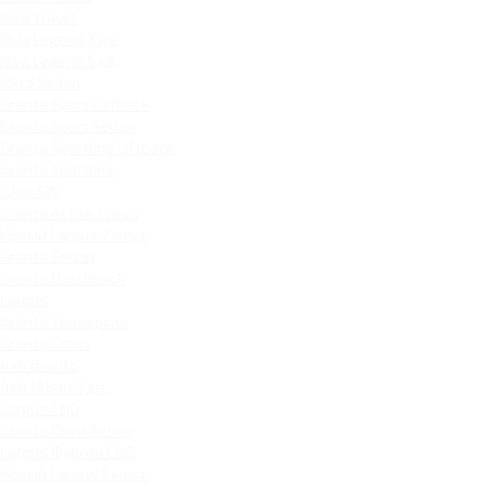
Niva Travel
Niva Legend 3 дв.
Niva Legend 5 дв.
Iskra Sedan
Granta Sport Liftback
Granta Sport Sedan
Granta Sportline Liftback
Granta Sportline
Iskra SW
Granta Active Cross
Новый Largus 7 мест
Granta Sedan
Granta Hatchback
Largus
Granta Универсал
Granta Cross
4x4 Bronto
4x4 Urban 3 дв.
Largus CNG
Granta Drive Active
Largus Фургон CNG
Новый Largus 5 мест