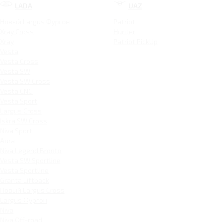
LADA
UAZ
Новый Largus Фургон
Patriot
Xray Cross
Hunter
Xray
Patriot PickUp
Vesta
Vesta Cross
Vesta SW
Vesta SW Cross
Vesta CNG
Vesta Sport
Largus Cross
Iskra SW Cross
Niva Sport
Aura
Niva Legend Bronto
Vesta SW Sportline
Vesta Sportline
Granta Liftback
Новый Largus Cross
Largus Фургон
Niva
Niva Off-road