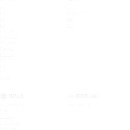
H2
580
H5
H30 CROSS
H6
DF6
H9
AX7
F7 NEW
H6 Coupe
F7X NEW
Dargo X
H6 New
M6
H3
H7
Jolion
SUZUKI
GREAT WALL
All New Jimny
GWM Wingle 7
SX4
Vitara
Vitara New
SX4 Tabi