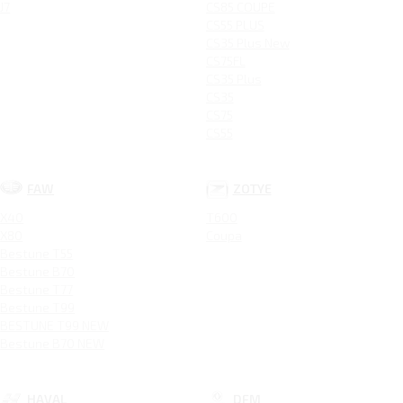
J7
CS85 COUPE
CS55 PLUS
CS35 Plus New
CS75FL
CS35 Plus
CS35
CS75
CS55
FAW
ZOTYE
X40
T600
X80
Coupa
Bestune T55
Bestune B70
Bestune T77
Bestune T99
BESTUNE T99 NEW
Bestune B70 NEW
HAVAL
DFM