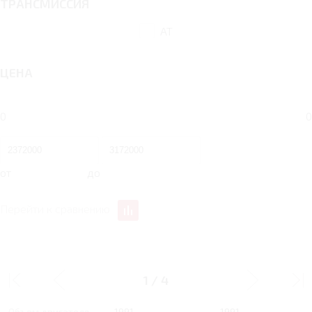
ТРАНСМИССИЯ
AT
ЦЕНА
0
0
от
до
Перейти к сравнению
2 AT 190 Л.С. GE
2 AT 190 Л.С. GL
1
/
4
Тип двигателя
Бензин
Бензин
Объем двигателя
1991
1991