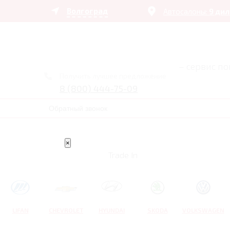
Волгоград
Автосалоны:
9 ди
– сервис п
Получить лучшее предложение
8 (800) 444-75-09
Обратный звонок
×
Trade In
LIFAN
CHEVROLET
HYUNDAI
SKODA
VOLKSWAGEN