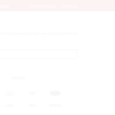
леров
Обратная связь
Контакты
оиска самых выгодных предложений
Кредит
LADA
UAZ
DATSUN