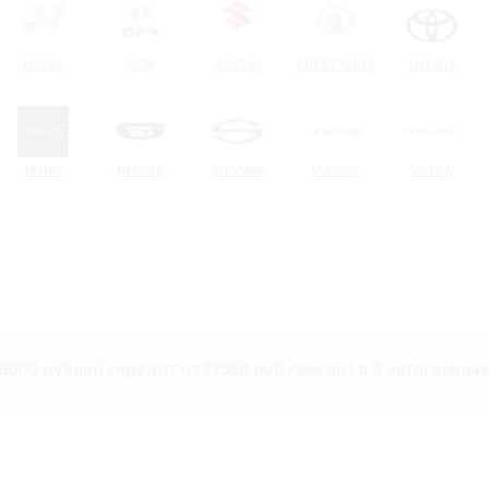
HAVAL
DFM
SUZUKI
GREAT WALL
TOYOTA
TENET
BELGEE
SOLARIS
JAECOO
VOLGA
78000 рублей (кредит от 12360 руб./месяц) в 9 автосалонах