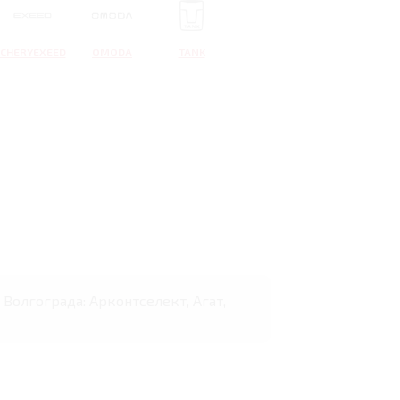
CHERYEXEED
OMODA
TANK
 Волгограда: Арконтселект, Агат,