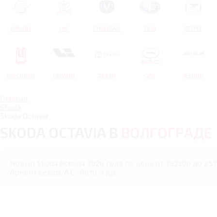
RAVON
JAC
CHANGAN
FAW
ZOTYE
МОСКВИЧ
LIXIANG
ZEEKR
GAC
JETOUR
Главная
Skoda
Skoda Octavia
SKODA OCTAVIA В
ВОЛГОГРАДЕ
Новый Skoda Octavia 2026 года по цене от 792300 до 25
Арконт север, А.С.-Авто и др.