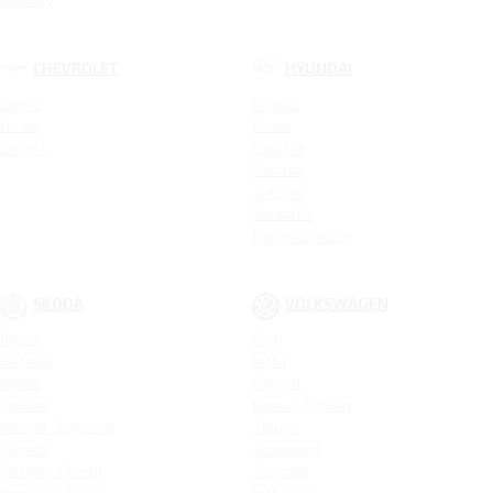
CHEVROLET
HYUNDAI
Spark
Solaris
Nexia
Creta
Cobalt
Elantra
Sonata
Tucson
Santa Fe
Новая Elantra
SKODA
VOLKSWAGEN
Rapid
Polo
Octavia
Jetta
Karoq
Passat
Kodiaq
Новый Tiguan
Kodiaq Sportline
Tiguan
Superb
Teramont
Octavia Combi
Touareg
Новая Octavia
Jetta VA3