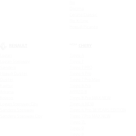
Rio
Optima
Cerato Classic
Rio X-Line
Новый Picanto
RENAULT
CHERY
Logan
Tiggo 4
Logan Stepway
Tiggo 7
Sandero
Tiggo 7 PRO
Новый Duster
Tiggo 4 Pro
Duster
Tiggo 7 Pro Max
Kaptur
Tiggo 8 Pro
Arkana
ARRIZO 8
Koleos
Tiggo 8 Pro MAX NEW
Logan Stepway City
Tiggo 4 NEW
Sandero Stepway
Tiggo 4 Pro 18 YEARS EDITION
Sandero Stepway City
Tiggo 7 Pro MAX NEW
Tiggo 7L
Tiggo 9
Tiggo 8