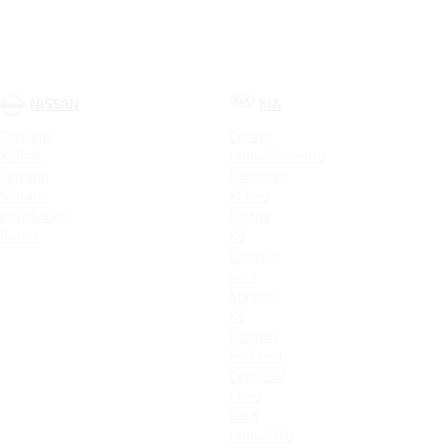
NISSAN
KIA
Qashqai
Cerato
X-Trail
Новый Sorento
Terrano
Sportage
Murano
XCeed
Pathfinder
Seltos
Patrol
K9
Carnival
Soul
Stinger
K5
Picanto
ProCeed
Ceed SW
Ceed
Rio X
Новый Rio