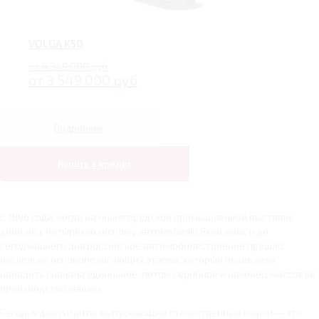
VOLGA K50
от 4 349 000 руб
от 3 549 000 руб
Подробнее
Купить в кредит
С 1896 года, когда на нижегородской промышленной выставке
дивились четырёхколёсному автомобилю Яковлева, и до
сегодняшнего дня российское автомобилестроение прошло
несколько основополагающих этапов, которые позволили
наладить сначала единичное, потом серийное и наконец массовое
производство машин.
Сегодня два гиганта, выпускающие отечественные марки — это