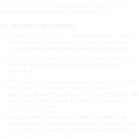
2015 год — время обновления модельной линейки. Автомобили
стали выпускаться в фирменном икс-образном стиле.
ЧТО ПРОДАЮТ В АВТОСАЛОНАХ
Granta. Из-за доступной цены считается народной машиной. В
линейку также объединили Калину и Самару. Под капотом —
моторы улучшенной конструкции с увеличенным ресурсом.
Vesta. Именно с неё началась новейшая история АВТОВАЗа. Её
первую выпустили в новом стиле, который приглянулся
покупателям.
XRAY. Кроссовер с неплохими внедорожными показателями и
функциями. Высокий клиренс, подбираемый режим
пробуксовочной системы делают автомобиль востребованным
у тех, кто предпочитает активный образ жизни с частыми
загородными поездками.
Largus называют узкоспециализированной моделью Лады.
Благодаря вместительности, экономичности и тяговитости её
часто используют для регулярных междугородных перевозок.