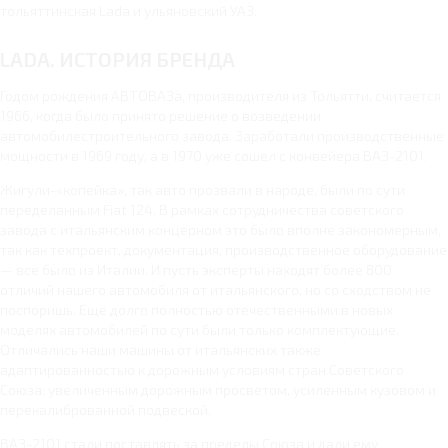
тольяттинская Lada и ульяновский УАЗ.
LADA. ИСТОРИЯ БРЕНДА
Годом рождения АВТОВАЗа, производителя из Тольятти, считается
1966, когда было принято решение о возведении
автомобилестроительного завода. Заработали производственные
мощности в 1969 году, а в 1970 уже сошел с конвейера ВАЗ-2101.
Жигули-«копейка», так авто прозвали в народе, были по сути
переделанным Fiat 124. В рамках сотрудничества советского
завода с итальянским концерном это было вполне закономерным,
так как техпроект, документация, производственное оборудование
— всё было из Италии. И пусть эксперты находят более 800
отличий нашего автомобиля от итальянского, но со сходством не
поспоришь. Ещё долго полностью отечественными в новых
моделях автомобилей по сути были только комплектующие.
Отличались наши машины от итальянских также
адаптированностью к дорожным условиям стран Советского
Союза: увеличенным дорожным просветом, усиленным кузовом и
перекалиброванной подвеской.
ВАЗ-2101 стали поставлять за пределы Союза и дали ему