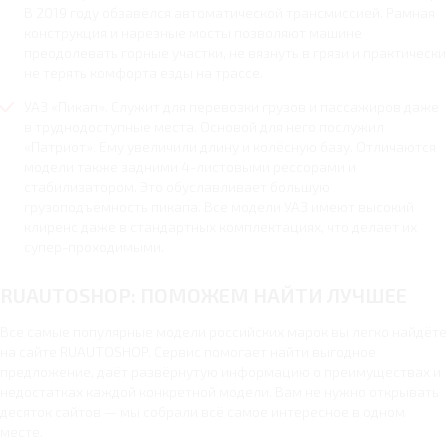
В 2019 году обзавёлся автоматической трансмиссией. Рамная
конструкция и нарезные мосты позволяют машине
преодолевать горные участки, не вязнуть в грязи и практически
не терять комфорта езды на трассе.
УАЗ «Пикап». Служит для перевозки грузов и пассажиров даже
в труднодоступные места. Основой для него послужил
«Патриот». Ему увеличили длину и колёсную базу. Отличаются
модели также задними 4-листовыми рессорами и
стабилизатором. Это обуславливает большую
грузоподъёмность пикапа. Все модели УАЗ имеют высокий
клиренс даже в стандартных комплектациях, что делает их
супер-проходимыми.
RUAUTOSHOP: ПОМОЖЕМ НАЙТИ ЛУЧШЕЕ
Все самые популярные модели российских марок вы легко найдёте
на сайте RUAUTOSHOP. Сервис помогает найти выгодное
предложение, даёт развёрнутую информацию о преимуществах и
недостатках каждой конкретной модели. Вам не нужно открывать
десяток сайтов — мы собрали всё самое интересное в одном
месте.