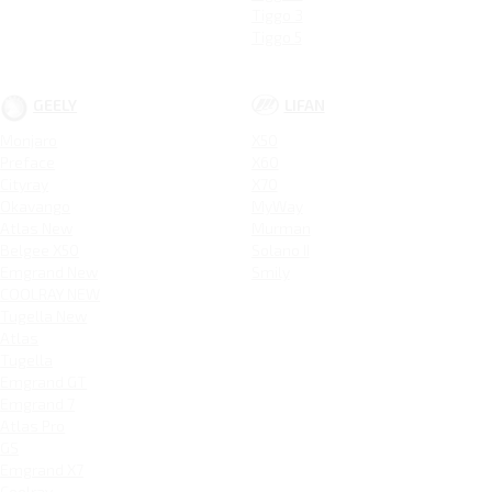
Tiggo 3
Tiggo 5
GEELY
LIFAN
Monjaro
X50
Preface
X60
Cityray
X70
Okavango
MyWay
Atlas New
Murman
Belgee X50
Solano II
Emgrand New
Smily
COOLRAY NEW
Tugella New
Atlas
Tugella
Emgrand GT
Emgrand 7
Atlas Pro
GS
Emgrand X7
Coolray