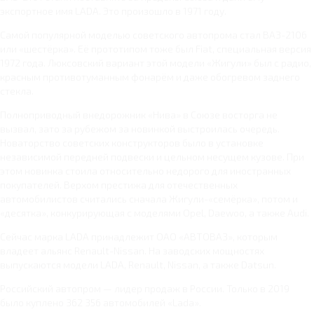
экспортное имя LADA. Это произошло в 1971 году.
Самой популярной моделью советского автопрома стал ВАЗ-2106
или «шестёрка». Её прототипом тоже был Fiat, специальная версия
1972 года. Люксовский вариант этой модели «Жигули» был с радио,
красным противотуманным фонарём и даже обогревом заднего
стекла.
Полноприводный внедорожник «Нива» в Союзе восторга не
вызвал, зато за рубежом за новинкой выстроилась очередь.
Новаторство советских конструкторов было в установке
независимой передней подвески и цельном несущем кузове. При
этом новинка стоила относительно недорого для иностранных
покупателей. Верхом престижа для отечественных
автомобилистов считались сначала Жигули-«семёрка», потом и
«десятка», конкурирующая с моделями Opel, Daewoo, а также Audi.
Сейчас марка LADA принадлежит ОАО «АВТОВАЗ», которым
владеет альянс Renault-Nissan. На заводских мощностях
выпускаются модели LADA, Renault, Nissan, а также Datsun.
Российский автопром — лидер продаж в России. Только в 2019
было куплено 362 356 автомобилей «Lada».