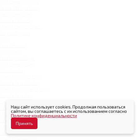
Niva Legend Bronto
Vesta SW Sportline
Vesta Sportline
Granta Liftback
Новый Largus Cross
Largus Фургон
Niva
Niva Off-road
Niva Travel
Niva Legend 3 дв.
Niva Legend 5 дв.
Iskra Sedan
Granta Sport Liftback
Granta Sport Sedan
Granta Sportline Liftback
Granta Sportline
Iskra SW
Наш сайт использует cookies. Продолжая пользоваться
Granta Active Cross
сайтом, вы соглашаетесь с их использованием согласно
Новый Largus 7 мест
Политике конфиденциальности
Granta Sedan
Принять
Granta Hatchback
Largus
Granta Универсал