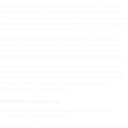
Автомобиль для потребителя должен быть удобнее — решили
конструкторы завода, и в 1992 году свет увидела новая модель
31514. По сути это грузопассажирский УАЗ-469, который обзавёлся
железной крышей, сиденьями с регулировкой, передней подвеской
с пружинами и экономичным мотором.
В начале двухтысячных появляются УАЗ «Хантер», «Патриот» и
«Пикап» — машины новейшего поколения, оснащаемые иными
подвесками, КПП, узлами рулевого управления. Для их выпуска
изменения претерпели цеха окраски, сварки и главный конвейер.
За годы существования завод выпустил огромное количество
моделей: военные и гражданские грузовики, фургоны, снегоходы,
электромобили, амфибии, внедорожники. Сейчас автомобильная
линейка Ульяновского завода не прекращая развивается, а
объёмы экспорта — увеличиваются.
ПОПУЛЯРНЫЕ МОДЕЛИ UAZ
УАЗ «Хантер». Внедорожник повышенной проходимости.
Прямой потомок УАЗа 1972 года.
УАЗ «Патриот». Создан на основе знаменитой модели «Симбир».