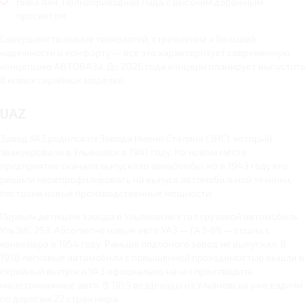
Нива 4x4. Полноприводная Лада с высоким дорожным
просветом.
Совершенствование технологий, стремление к большей
надёжности и комфорту — всё это характеризует современную
концепцию АВТОВАЗа. До 2026 года концерн планирует выпустить
8 новых серийных моделей.
UAZ
Завод УАЗ родился из Завода Имени Сталина (ЗИС), который
эвакуировали в Ульяновск в 1941 году. На новом месте
предприятие сначала выпускало авиабомбы, но в 1943 году его
решили перепрофилировать на выпуск автомобильной техники,
построив новые производственные мощности.
Первым детищем завода в Ульяновске стал грузовой автомобиль
УльЗИС 253. Абсолютно новые авто УАЗ — ГАЗ-69 — сошли с
конвейера в 1954 году. Раньше подобного завод не выпускал. В
1956 легковые автомобили с повышенной проходимостью вышли в
серийный выпуск и УАЗ официально начал производить
малотоннажные авто. В 1959 вездеходы из Ульяновска уже ездили
по дорогам 22 стран мира.