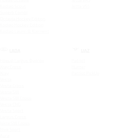
Kodiaq Scout
Jetta VS5
Superb Combi
Octavia Hockey Edition
Kodiaq Hockey Edition
Kodiaq Laurin & Klement
LADA
UAZ
Новый Largus Фургон
Patriot
Xray Cross
Hunter
Xray
Patriot PickUp
Vesta
Vesta Cross
Vesta SW
Vesta SW Cross
Vesta CNG
Vesta Sport
Largus Cross
Iskra SW Cross
Niva Sport
Aura